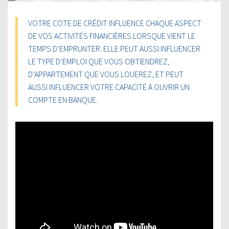
VOTRE COTE DE CRÉDIT INFLUENCE CHAQUE ASPECT
DE VOS ACTIVITÉS FINANCIÈRES LORSQUE VIENT LE
TEMPS D’EMPRUNTER. ELLE PEUT AUSSI INFLUENCER
LE TYPE D’EMPLOI QUE VOUS OBTIENDREZ,
D’APPARTEMENT QUE VOUS LOUEREZ, ET PEUT
AUSSI INFLUENCER VOTRE CAPACITÉ À OUVRIR UN
COMPTE EN BANQUE.